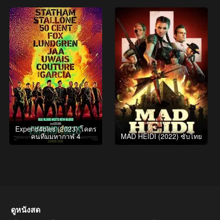
Expend4bles (2023) โคตร
คนทีมมหากาฬ 4
MAD HEIDI (2022) ซับไทย
ดูหนังสด