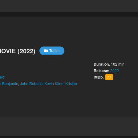
VIE (2022)
Trailer
Duration:
102 min
Release:
2022
ard
IMDb:
7.4
n Benjamin
,
John Roberts
,
Kevin Kline
,
Kristen