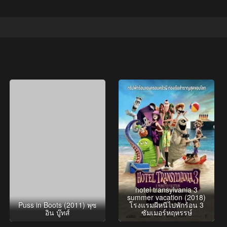
hotel transylvania 3
summer vacation (2018)
Puss in Boots (2011) พุซ
โรงแรมผีหนีไปพักร้อน 3
อิน บู๊ทส์
ซัมเมอร์หฤหรรษ์