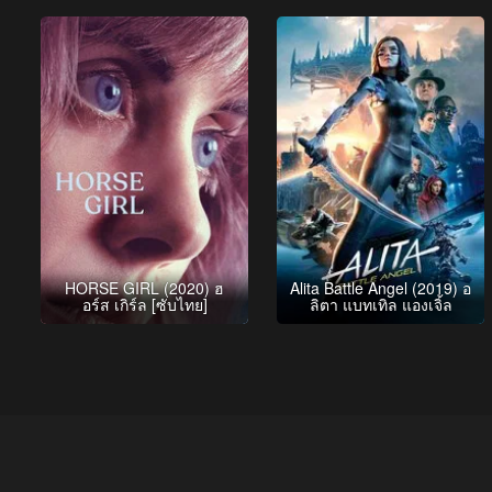
HORSE GIRL (2020) ฮ
Alita Battle Angel (2019) อ
อร์ส เกิร์ล [ซับไทย]
ลิตา แบทเทิล แองเจิ้ล