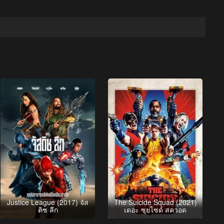
Justice League (2017) จัส
The Suicide Squad (2021)
ติซ ลีก
เดอะ ซุยไซด์ สควอด