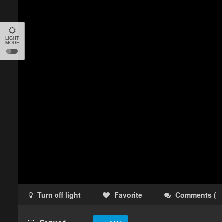
LIGHT
MODE
Turn off light
Favorite
Comments
(
Server 1