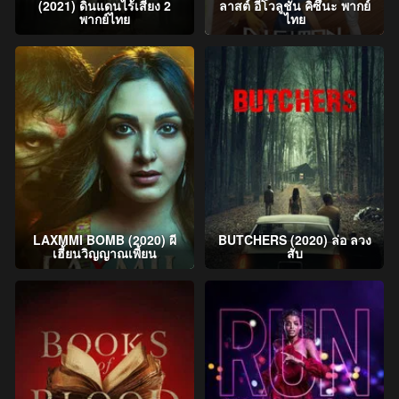
(2021) ดินแดนไร้เสียง 2
ลาสต์ อีโวลูชั่น คิซึนะ พากย์
พากย์ไทย
ไทย
LAXMMI BOMB (2020) ผี
BUTCHERS (2020) ล่อ ลวง
เฮี้ยนวิญญาณเพี้ยน
สับ