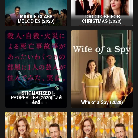
MIDDLE CLASS
TOO CLOSE FOR
MELODIES (2020)
CHRISTMAS (2020)
STIGMATIZED
PROPERTIES (2020) ไลฟ์
ติดผี
Wife of a Spy (2020)