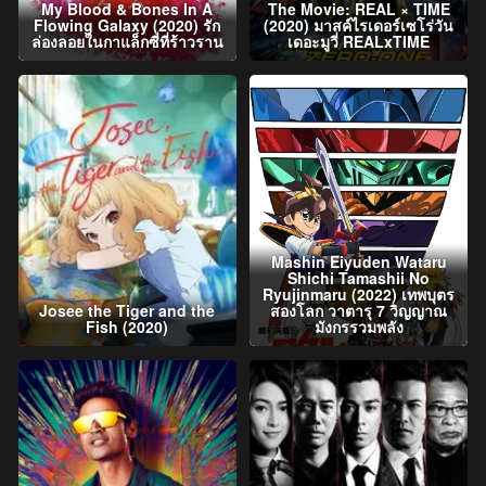
My Blood & Bones In A
The Movie: REAL × TIME
Flowing Galaxy (2020) รัก
(2020) มาสค์ไรเดอร์เซโร่วัน
ล่องลอยในกาแล็กซี่ที่ร้าวราน
เดอะมูวี่ REALxTIME
Mashin Eiyuden Wataru
Shichi Tamashii No
Ryujinmaru (2022) เทพบุตร
Josee the Tiger and the
สองโลก วาตารุ 7 วิญญาณ
Fish (2020)
มังกรรวมพลัง