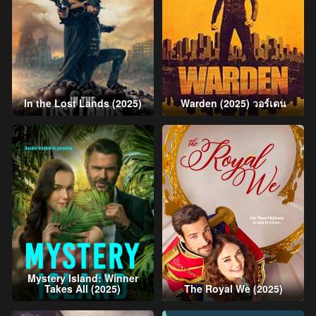
In the Lost Lands (2025)
Warden (2025) วอร์เดน
Mystery Island: Winner
Takes All (2025)
The Royal We (2025)