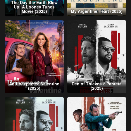
The Day the Earth Blew
Up: A Looney Tunes
Movie (2025)
My Argentine Heart (2025)
An Unexpected Valentine
Den of Thieves 2 Pantera
(2025)
(2025)