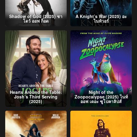
Shadow of God (2025) ชา
A Knight’s War (2025) อะ
โดว์ ออฟ ก็อด
ไนท์วอร์
Hearts Around the Table:
Night of the
Josh’s Third Serving
Zoopocalypse (2025) ไนท์
(2025)
ออฟ เดอะ ซูโปคาลิปส์