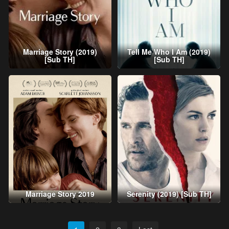
Marriage Story (2019)
Tell Me Who I Am (2019)
[Sub TH]
[Sub TH]
Marriage Story 2019
Serenity (2019) [Sub TH]