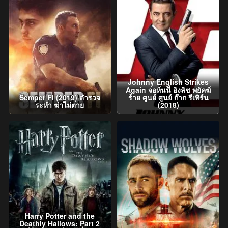
Johnny English Strikes
Again จอห์นนี่ อิงลิช พยัคฆ์
Semper Fi (2019) ตำรวจ
ร้าย ศูนย์ ศูนย์ ก๊าก รีเทิร์น
ระห่ำ ฆ่าไม่ตาย
(2018)
Harry Potter and the
Deathly Hallows: Part 2