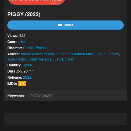
PIGGY (2022)
Trailer
Views:
922
Genre:
Horror
Director:
Carlota Pereda
Actors:
Adrian Grösser
,
Camille Aguilar
,
Carmen Machi
,
Irene Ferreiro
,
José Pastor
,
Julián Valcárcel
,
Laura Galán
Country:
Spain
Duration:
90 min
Release:
2022
IMDb:
6.8
Keywords:
PIGGY (2022)