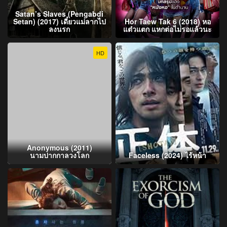
Satan’s Slaves (Pengabdi
Setan) (2017) เดี๋ยวแม่ลากไป
Hor Taew Tak 6 (2018) หอ
ลงนรก
แต๋วแตก แหกต่อไม่รอแล้วนะ
HD
Anonymous (2011)
นามปากกาลวงโลก
Faceless (2024) ไร้หน้า