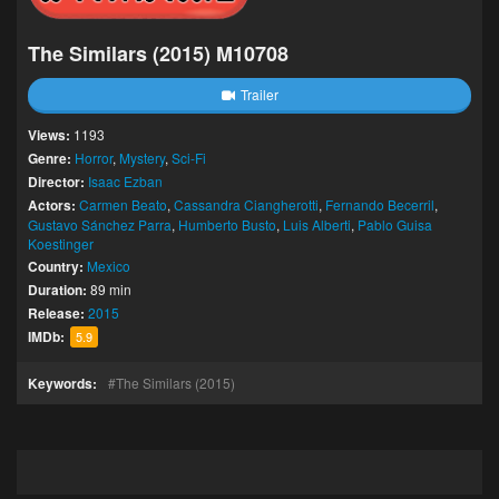
The Similars (2015) M10708
Trailer
Views:
1193
Genre:
Horror
,
Mystery
,
Sci-Fi
Director:
Isaac Ezban
Actors:
Carmen Beato
,
Cassandra Ciangherotti
,
Fernando Becerril
,
Gustavo Sánchez Parra
,
Humberto Busto
,
Luis Alberti
,
Pablo Guisa
Koestinger
Country:
Mexico
Duration:
89 min
Release:
2015
IMDb:
5.9
Keywords:
The Similars (2015)