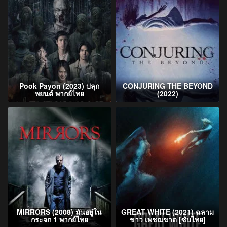
Pook Payon (2023) ปลุก
CONJURING THE BEYOND
พยนต์ พากย์ไทย
(2022)
MIRRORS (2008) มันอยู่ใน
GREAT WHITE (2021) ฉลาม
กระจก 1 พากย์ไทย
ขาว เพชฌฆาต [ซับไทย]