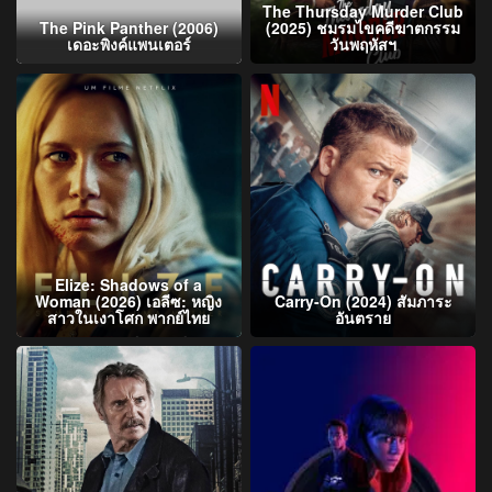
The Thursday Murder Club
The Pink Panther (2006)
(2025) ชมรมไขคดีฆาตกรรม
เดอะพิงค์แพนเตอร์
วันพฤหัสฯ
Elize: Shadows of a
Woman (2026) เอลีซ: หญิง
Carry-On (2024) สัมภาระ
สาวในเงาโศก พากย์ไทย
อันตราย