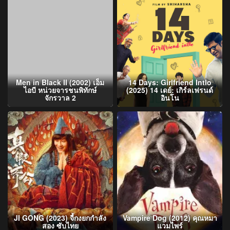
Men in Black II (2002) เอ็ม
14 Days: Girlfriend Intlo
ไอบี หน่วยจารชนพิทักษ์
(2025) 14 เดย์: เกิร์ลเฟรนด์
จักรวาล 2
อินโน
JI GONG (2023) จี้กงยกกำลัง
Vampire Dog (2012) คุณหมา
สอง ซับไทย
แวมไพร์