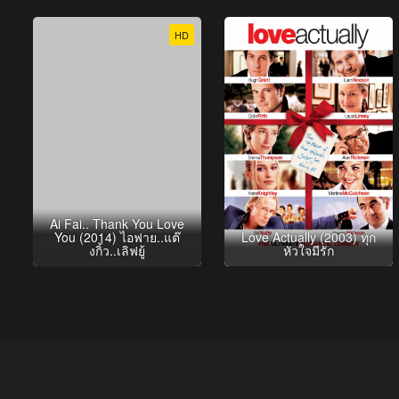
HD
Ai Fai.. Thank You Love
You (2014) ไอฟาย..แต๊
Love Actually (2003) ทุก
งกิ้ว..เลิฟยู้
หัวใจมีรัก