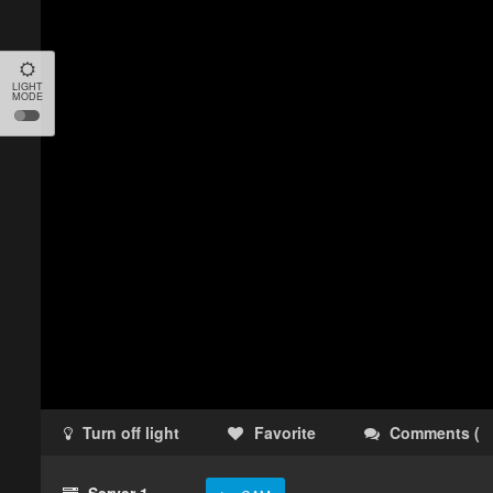
LIGHT
MODE
Turn off light
Favorite
Comments
(
Server 1