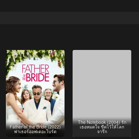
The Notebook (2004) รัก
Father of the Bride (2022)
เธอหมดใจ ขีดไว้ให้โลก
ฟาเธอร์ออฟเดอะไบร์ด
จารึก