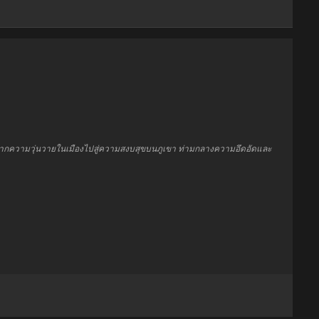
ขาจากความวุ่นวายในเมืองไปสู่ความสงบสุขบนภูเขา ท่ามกลางความอึดอัดและ