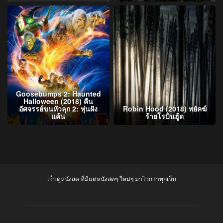
Goosebumps 2: Haunted
Halloween (2018) คืน
อัศจรรย์ขนหัวลุก 2: หุ่นฝัง
Robin Hood (2018) พยัคฆ์
แค้น
ร้ายโรบินฮู้ด
เว็บดูหนังสด ที่มีแต่หนังสดๆ ใหม่ๆ มาไวกว่าทุกเว็บ