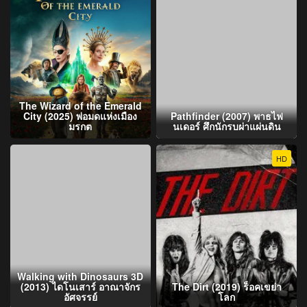
The Wizard of the Emerald
City (2025) พ่อมดแห่งเมือง
Pathfinder (2007) พาธไฟ
มรกต
นเดอร์ ศึกนักรบผ่าแผ่นดิน
HD
Walking with Dinosaurs 3D
(2013) ไดโนเสาร์ อาณาจักร
The Dirt (2019) ร็อคเขย่า
อัศจรรย์
โลก