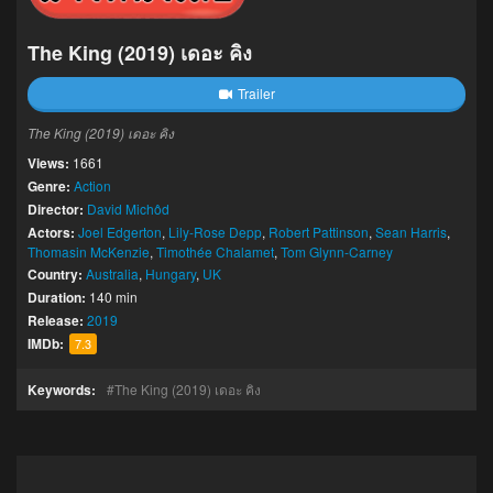
The King (2019) เดอะ คิง
Trailer
The King (2019) เดอะ คิง
Views:
1661
Genre:
Action
Director:
David Michôd
Actors:
Joel Edgerton
,
Lily-Rose Depp
,
Robert Pattinson
,
Sean Harris
,
Thomasin McKenzie
,
Timothée Chalamet
,
Tom Glynn-Carney
Country:
Australia
,
Hungary
,
UK
Duration:
140 min
Release:
2019
IMDb:
7.3
Keywords:
The King (2019) เดอะ คิง