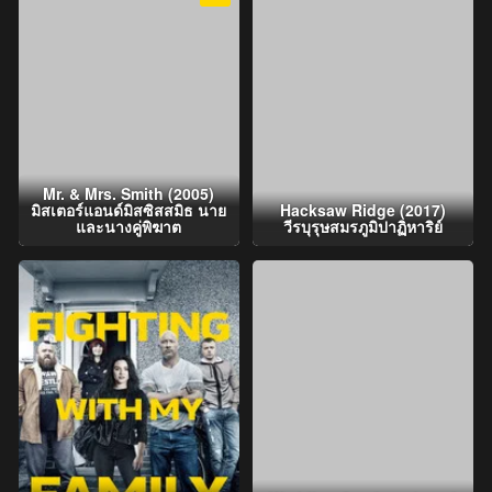
Mr. & Mrs. Smith (2005)
มิสเตอร์แอนด์มิสซิสสมิธ นาย
Hacksaw Ridge (2017)
และนางคู่พิฆาต
วีรบุรุษสมรภูมิปาฏิหาริย์