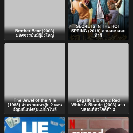
SECRETS IN THE HOT
Brother Bear (2003)
SPRING (2018) สามแสบแอบ
มหัศจรรย์หมีผู้ยิ่งใหญ่
ท้าผี
The Jewel of the Nile
Legally Blonde 2 Red
(1985) ล่ามรกตมหาภัย 2 ตอน
White & Blonde (2003) สาว
อัญมณีแห่งลุ่มแม่น้ำไนล์
บลอนด์หัวใจดี๊ด๊า 2