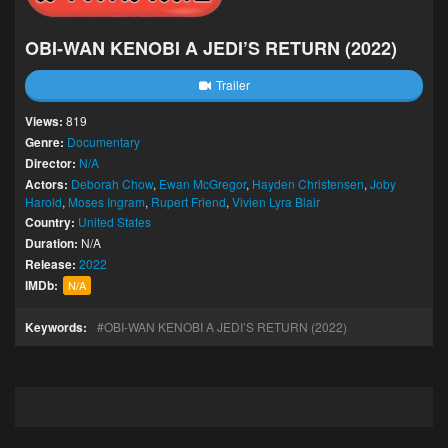
OBI-WAN KENOBI A JEDI’S RETURN (2022)
Trailer
Views:
819
Genre:
Documentary
Director:
N/A
Actors:
Deborah Chow
,
Ewan McGregor
,
Hayden Christensen
,
Joby
Harold
,
Moses Ingram
,
Rupert Friend
,
Vivien Lyra Blair
Country:
United States
Duration:
N/A
Release:
2022
IMDb:
N/A
Keywords:
OBI-WAN KENOBI A JEDI’S RETURN (2022)