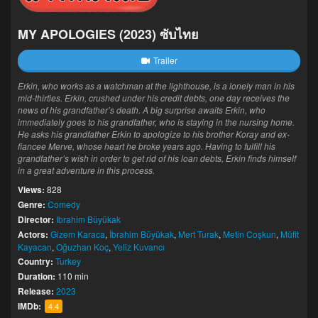
MY APOLOGIES (2023) ซับไทย
Trailer
Erkin, who works as a watchman at the lighthouse, is a lonely man in his
mid-thirties. Erkin, crushed under his credit debts, one day receives the
news of his grandfather’s death. A big surprise awaits Erkin, who
immediately goes to his grandfather, who is staying in the nursing home.
He asks his grandfather Erkin to apologize to his brother Koray and ex-
fiancee Merve, whose heart he broke years ago. Having to fulfill his
grandfather’s wish in order to get rid of his loan debts, Erkin finds himself
in a great adventure in this process.
Views:
828
Genre:
Comedy
Director:
Ibrahim Büyükak
Actors:
Gizem Karaca
,
İbrahim Büyükak
,
Mert Turak
,
Metin Coşkun
,
Müfit
Kayacan
,
Oğuzhan Koç
,
Yeliz Kuvancı
Country:
Turkey
Duration:
110 min
Release:
2023
IMDb:
4.4