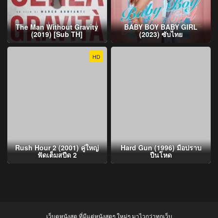
The Man Without Gravity
BABY BOY BABY GIRL
(2019) [Sub TH]
(2023) ซับไทย
HD
Rush Hour 2 (2001) คู่ใหญ่
Hard Gun (1996) มือปราบ
ฟัดเต็มสปีด 2
ปืนโหด
เว็บดูหนังสด ที่มีแต่หนังสดๆ ใหม่ๆ มาไวกว่าทุกเว็บ