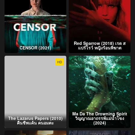
Red Sparrow (2018) เรด ส
CENSOR (2021)
แปร์โรว์ หญิงร้อนพิฆาต
HD
Ma Da The Drowning Spirit
The Lazarus Papers (2010)
วิญญาณอาถรรพ์แม่น้ำโขง
คืนชีพแค้น คนอมตะ
(2024)