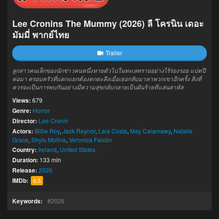
Lee Cronins The Mummy (2026) ลี โครนิน เดอะ
มัมมี่ พากย์ไทย
Trailer
ลูกสาวคนเล็กของนักข่าวคนหนึ่งหายตัวไปในทะเลทรายอย่างไร้ร่องรอย แปดปี
ต่อมา ครอบครัวที่แตกแยกต้องตกตะลึงเมื่อเธอกลับมาหาพวกเขาอีกครั้ง สิ่งที่
ควรจะเป็นการพบกันอย่างมีความสุขกลับกลายเป็นฝันร้ายที่แสนสาหัส
Views:
679
Genre:
Horror
Director:
Lee Cronin
Actors:
Billie Roy
,
Jack Reynor
,
Laia Costa
,
May Calamawy
,
Natalie
Grace
,
Shylo Molina
,
Veronica Falcón
Country:
Ireland
,
United States
Duration:
133 min
Release:
2026
IMDb:
6.5
Keywords:
2026