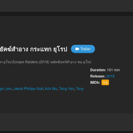
ยัคฆ์สำอาง กระแทก ยุโรป
Trailer
ก ยุโรป
Europe Raiders (2018)
พยัคฆินทร์
สำอาง
ชน
ยุโรป
Duration:
101 min
Release:
2018
IMDb:
4.6
ge Lam
,
Jakob Philipp Graf
,
Kris Wu
,
Tang Yan
,
Tony