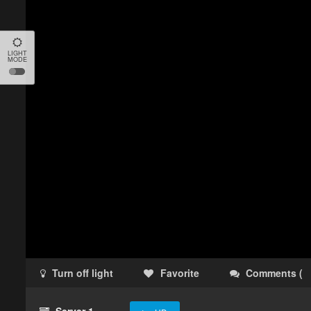
LIGHT
MODE
Turn off light
Favorite
Comments
(
Server 1