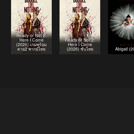
Ready or Not 2:
Here I Come
Ready or Not 2:
(2026) เกมพร้อม
Here I Come
ตาย2 พากย์ไทย
(2026) ซับไทย
Abigail (2