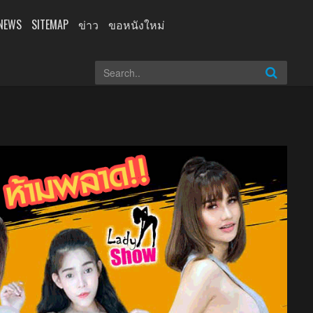
NEWS
SITEMAP
ข่าว
ขอหนังใหม่