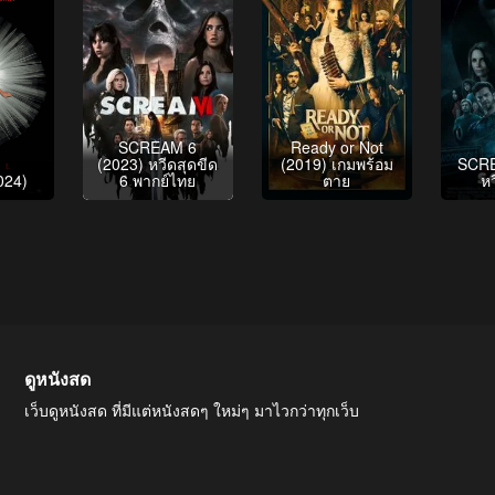
SCREAM 6
Ready or Not
(2023) หวีดสุดขีด
(2019) เกมพร้อม
SCRE
024)
6 พากย์ไทย
ตาย
หว
ดูหนังสด
เว็บดูหนังสด ที่มีแต่หนังสดๆ ใหม่ๆ มาไวกว่าทุกเว็บ