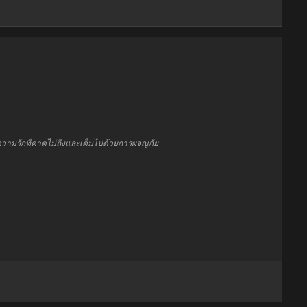
็นความรักที่คาดไม่ถึงและเต็มไปด้วยการผจญภัย