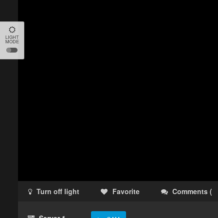
LIGHT
MODE
Turn off light
Favorite
Comments
(
Server 1