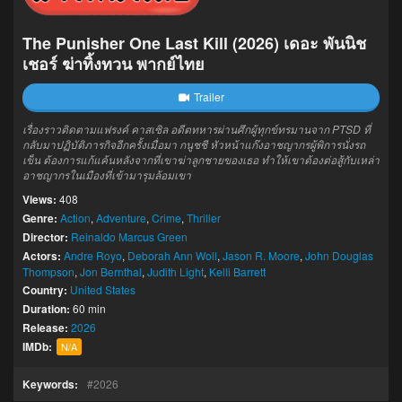
The Punisher One Last Kill (2026) เดอะ พันนิช
เชอร์ ฆ่าทิ้งทวน พากย์ไทย
Trailer
เรื่องราวติดตามแฟรงค์ คาสเซิล อดีตทหารผ่านศึกผู้ทุกข์ทรมานจาก PTSD ที่
กลับมาปฏิบัติภารกิจอีกครั้งเมื่อมา กนูชชี หัวหน้าแก๊งอาชญากรผู้พิการนั่งรถ
เข็น ต้องการแก้แค้นหลังจากที่เขาฆ่าลูกชายของเธอ ทำให้เขาต้องต่อสู้กับเหล่า
อาชญากรในเมืองที่เข้ามารุมล้อมเขา
Views:
408
Genre:
Action
,
Adventure
,
Crime
,
Thriller
Director:
Reinaldo Marcus Green
Actors:
Andre Royo
,
Deborah Ann Woll
,
Jason R. Moore
,
John Douglas
Thompson
,
Jon Bernthal
,
Judith Light
,
Kelli Barrett
Country:
United States
Duration:
60 min
Release:
2026
IMDb:
N/A
Keywords:
2026