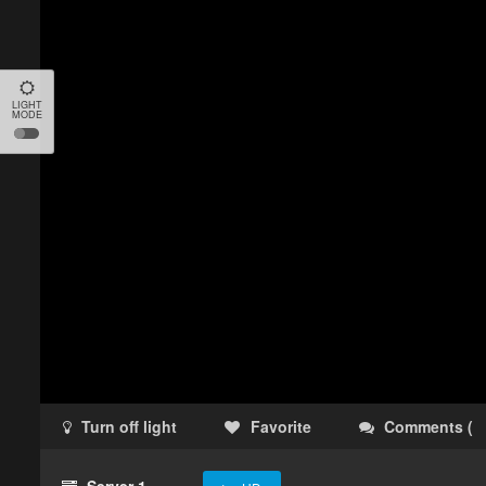
LIGHT
MODE
Turn off light
Favorite
Comments
(
Server 1