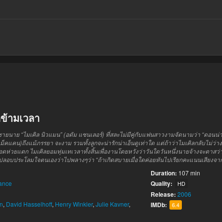
กข้ามเวลา
ชาย
นาย
“
ไมเคิล
นิว
แมน
” (
อดัม แซน
เลอร์)
ที่
สละ
ไม่มีคู่
กับ
แฟนสาว
งาม
จัด
นาม
ว่า
“
ดอน
น่
ม็ค
แคน
)
ถึงแม้
ภรรยา
จะ
งาม
รวมทั้ง
ลูก
จะ
น่ารักน่าเอ็นดู
เท่าใด
แต่ถ้าว่า
ไมเคิล
กลับ
ไม่ว่าง
อด
ห่วยแตก
ไมเคิล
ยอม
ทุ่มเท
เวลา
ทั้งสิ้น
เพื่อ
งาน
โดย
หวัง
ว่า
วันใดวันหนึ่ง
นายจ้าง
จะ
ตาสว่
ปลอบประโลมใจ
ตนเอง
ว่า
ไป
พลาง
ๆ
ว่า
“
ถ้าเกิด
สบาย
เมื่อใด
ค่อย
หันไป
เรียก
คะแนนเสียง
จา
Duration:
107 min
ance
Quality:
HD
Release:
2006
n
,
David Hasselhoff
,
Henry Winkler
,
Julie Kavner
,
IMDb:
6.4