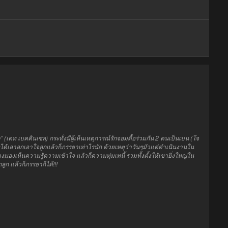
า
” (
เค
ท เบ
คคิน
เซ
ล)
กระทั่ง
มี
ผู้เห็นเหตุการณ์
รัก
จอม
ดื้อ
ร่วมกัน
2
คน
เป็น
เบน
(โจ
ได้
เอาอกเอาใจ
ลูก
แล้วก็
ภรรยา
เท่าไรนัก
ด้วยเหตุว่า
วัน
ๆ
มัวแต่
ดำเนินงาน
ใน
าง
มองเห็น
ความรู้ความเข้าใจ
แล้วก็
ความ
ทุ่มเท
นี้
รวมทั้ง
ตั้ง
ให้
เขา
ยิ่งใหญ่
ใน
ก
ลูก
แล้วก็
ภรรยา
ก็ได้
!!
!