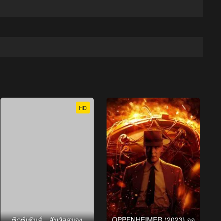
HD
ซิกซ์เซ้นส์…สัมผัสสยอง
OPPENHEIMER (2023) ออ