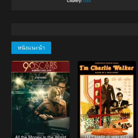
Country:
USA
หนังแนะนำ
All the Money in the World
I’M CHARLIE WALKER