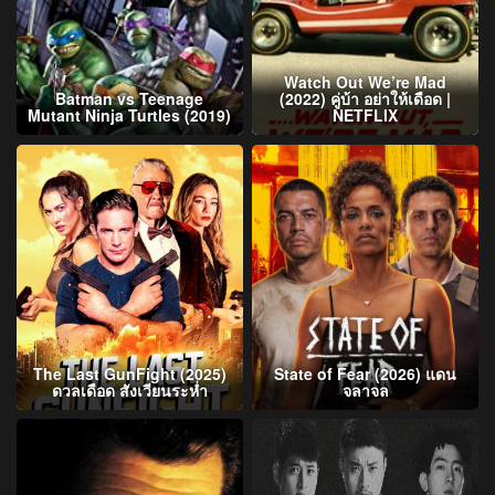
Watch Out We’re Mad
Batman vs Teenage
(2022) คู่บ้า อย่าให้เดือด |
Mutant Ninja Turtles (2019)
NETFLIX
The Last GunFight (2025)
State of Fear (2026) แดน
ดวลเดือด สังเวียนระห่ำ
จลาจล