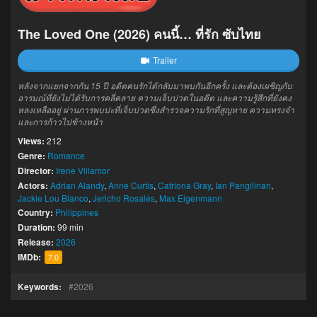
The Loved One (2026) คนนี้… ที่รัก ซับไทย
Trailer
หลังจากแยกจากกัน 15 ปี อดีตคนรักได้กลับมาพบกันอีกครั้ง และต้องเผชิญกับ
อารมณ์ที่ยังไม่ได้รับการคลี่คลาย ความเจ็บปวดในอดีต และความรู้สึกที่ยังคง
หลงเหลืออยู่ ผ่านการพบปะที่เจ็บปวดซึ่งสำรวจความรักที่สูญหาย ความทรงจำ
และการก้าวไปข้างหน้า
Views:
212
Genre:
Romance
Director:
Irene Villamor
Actors:
Adrian Alandy
,
Anne Curtis
,
Catriona Gray
,
Ian Pangilinan
,
Jackie Lou Blanco
,
Jericho Rosales
,
Max Eigenmann
Country:
Philippines
Duration:
99 min
Release:
2026
IMDb:
7.0
Keywords:
2026