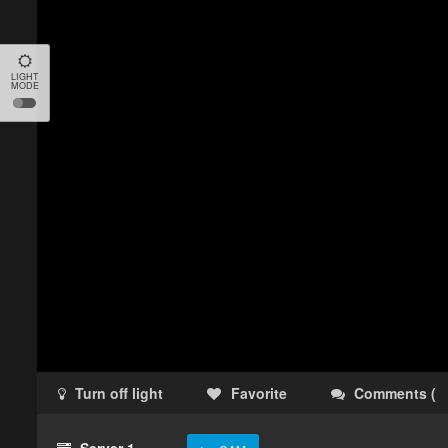
LIGHT
MODE
Turn off light
Favorite
Comments
(
Server 1