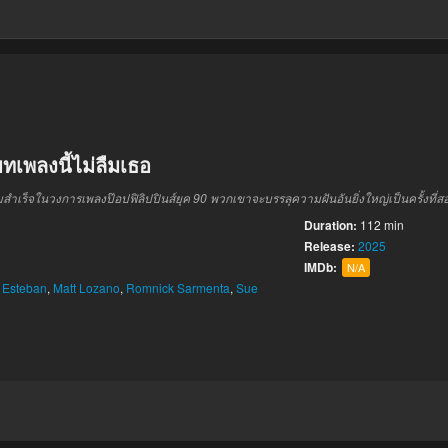
เพลงนี้ไม่ลืมเธอ
ำเร็จในวงการเพลงป๊อปฟิลิปปินส์ยุค 90 พวกเขาจะบรรลุความฝันอันยิ่งใหญ่เป็นครั้งที่สอ
Duration:
112 min
Release:
2025
IMDb:
N/A
t Esteban
,
Matt Lozano
,
Romnick Sarmenta
,
Sue