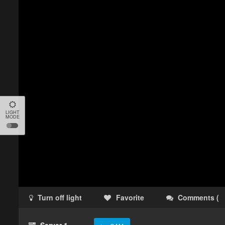
LIGHT
MODE
Turn off light
Favorite
Comments
(
Server 1