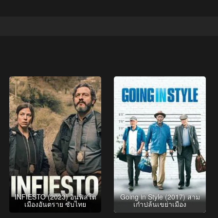
INFIESTO (2023) อินฟิสโต
Going in Style (2017) สาม
เมืองอันตราย ซับไทย
เก๋าปล้นเขย่าเมือง