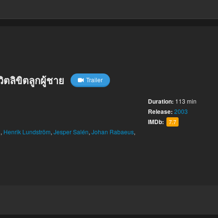
ตลิขิตลูกผู้ชาย
Trailer
Duration:
113 min
Release:
2003
IMDb:
7.7
d
,
Henrik Lundström
,
Jesper Salén
,
Johan Rabaeus
,