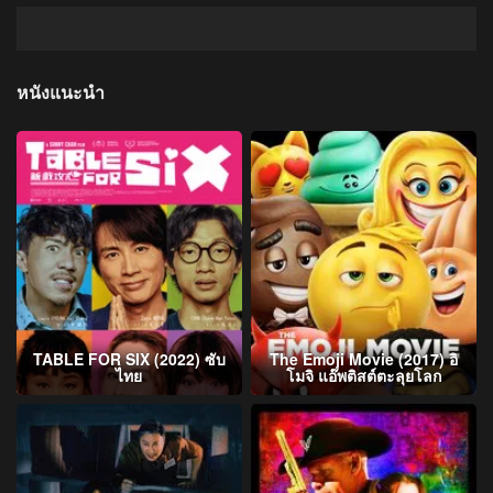
หนังแนะนำ
TABLE FOR SIX (2022) ซับ
The Emoji Movie (2017) อิ
ไทย
โมจิ แอ๊พติสต์ตะลุยโลก