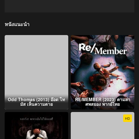
หนังแนะนำ
Odd Thomas (2013) อ๊อด โท
RE/MEMBER (2023) ตามล่า
มัส เห็นความตาย
ศพสยอง พากย์ไทย
HD