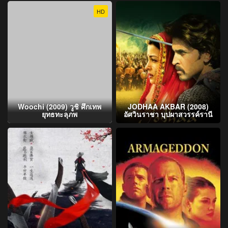
HD
Woochi (2009) วูชิ ศึกเทพ
JODHAA AKBAR (2008)
ยุทธทะลุภพ
อัศวินราชา บุปผาสวรรค์รานี