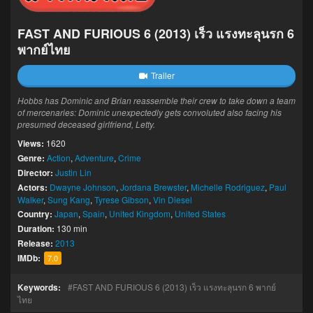
FAST AND FURIOUS 6 (2013) เร็ว แรงทะลุนรก 6
พากย์ไทย
Trailer
Hobbs has Dominic and Brian reassemble their crew to take down a team
of mercenaries: Dominic unexpectedly gets convoluted also facing his
presumed deceased girlfriend, Letty.
Views:
1620
Genre:
Action
,
Adventure
,
Crime
Director:
Justin Lin
Actors:
Dwayne Johnson
,
Jordana Brewster
,
Michelle Rodriguez
,
Paul
Walker
,
Sung Kang
,
Tyrese Gibson
,
Vin Diesel
Country:
Japan
,
Spain
,
United Kingdom
,
United States
Duration:
130 min
Release:
2013
IMDb:
7.0
Keywords:
FAST AND FURIOUS 6 (2013) เร็ว แรงทะลุนรก 6 พากย์
ไทย