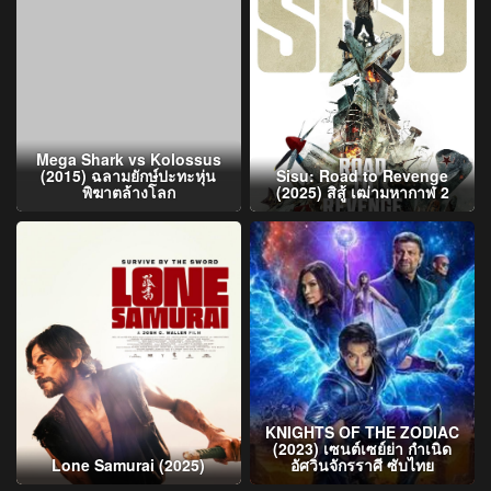
Mega Shark vs Kolossus
(2015) ฉลามยักษ์ปะทะหุ่น
Sisu: Road to Revenge
พิฆาตล้างโลก
(2025) สิสู้ เฒ่ามหากาฬ 2
KNIGHTS OF THE ZODIAC
(2023) เซนต์เซย์ย่า กำเนิด
Lone Samurai (2025)
อัศวินจักรราศี ซับไทย