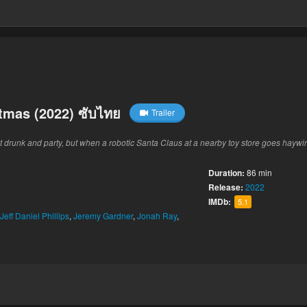
tmas (2022) ซับไทย
Trailer
get drunk and party, but when a robotic Santa Claus at a nearby toy store goes haywi
Duration:
86 min
Release:
2022
IMDb:
5.1
Jeff Daniel Phillips
,
Jeremy Gardner
,
Jonah Ray
,