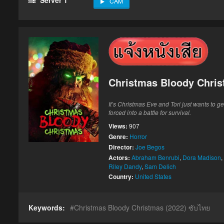
CAM
Christmas Bloody Chris
It’s Christmas Eve and Tori just wants to 
forced into a battle for survival.
Views:
907
Genre:
Horror
Director:
Joe Begos
Actors:
Abraham Benrubi
,
Dora Madison
,
Riley Dandy
,
Sam Delich
Country:
United States
Keywords:
Christmas Bloody Christmas (2022) ซับไทย