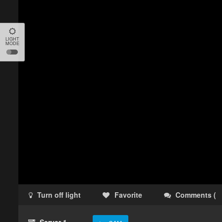
LIGHT
MODE
Turn off light
Favorite
Comments
(
Server 1