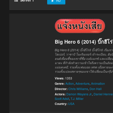
HD
Big Hero 6 (2014) บิ๊กฮีโร่
Big Hero 6 (2014) บิ๊กฮีโร่ 6 บิ๊กฮีโร่ 6 เร
ไฮเปอร์, วาซาบิ โนะจินเจอร์ เจ้าระเบียบ, ฮั
ยนต์เพื่อนซี้ของเขาที่ชื่อ เบย์แมกซ์ และเปลี่ย
มาดะ ที่กำลังทำความเข้าใจถึงความเป็นอัจฉริ
แม่มดเคมี, รวมทั้งแฟนบอย เฟรด เมื่อหายนะกำล
รวมทั้งแปลงสหายๆของเขาให้เปลี่ยนเป็นกรุ๊ปของ
Views:
1353
Genre:
Action
,
Adventure
,
Animation
Director:
Chris Williams
,
Don Hall
Actors:
Damon Wayans Jr.
,
Daniel Henne
Scott Adsit
,
T.J. Miller
Country:
USA