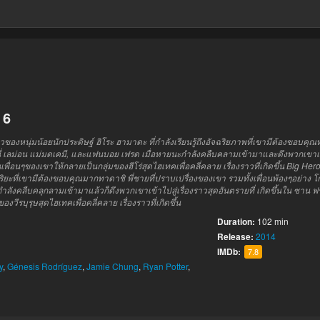
 6
ื่องราวของหนุ่มน้อยนักประดิษฐ์ ฮิโระ ฮามาดะ ที่กำลังเรียนรู้ถึงอัจฉริยภาพที่เขามีต้องขอ
นนี่ เลม่อน แม่มดเคมี, และแฟนบอย เฟรด เมื่อหายนะกำลังคลืบคลามเข้ามาและดึงพวกเขาเข้าไป
นเพื่อนๆของเขาให้กลายเป็นกลุ่มของฮีโร่สุดไฮเทคเพื่อคลี่คลาย เรื่องราวที่เกิดขึ้น Big Hero 6
ยะที่เขามีต้องขอบคุณมากทาดาชิ พี่ชายที่ปราบเปรื่องของเขา รวมทั้งเพื่อนพ้องๆอย่าง โก
ังคลืบคลุกลามเข้ามาแล้วก็ดึงพวกเขาเข้าไปสู่เรื่องราวสุดอันตรายที่ เกิดขึ้นใน ซาน ฟราน
วีรบุรุษสุดไฮเทคเพื่อคลี่คลาย เรื่องราวที่เกิดขึ้น
Duration:
102 min
Release:
2014
IMDb:
7.8
y
,
Génesis Rodríguez
,
Jamie Chung
,
Ryan Potter
,