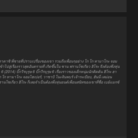
บคุณทาดาชิ พี่ชายที่ปราบเปรื่องของเขา รวมถึงเพื่อนๆอย่าง โก โก ทามาโกะ จอม
สู่เรื่องราวสุดอันตรายที่ เกิดขึ้นใน ซาน ฟรานโซเกียว ฮิโระ จึงต้องพึ่งหุ่น
 (2014) บิ๊กวีรบุรุษ 6 บิ๊กวีรบุรุษ 6 เรื่องราวของเด็กหนุ่มนักคิดค้น ฮิโระ ฮา
 โก ทามาโกะ จอมไฮเปอร์, วาซาบิ โนะจินพบร์ เจ้าระเบียบ, ฮันนี่ เลม่อน
โซเกียว ฮิโระ ก็เลยจำเป็นต้องพึ่งหุ่นยนต์เพื่อนสนิทของเขาที่ชื่อ เบย์แมกซ์