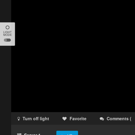
LIGHT
MODE
Turn off light
Favorite
Comments
(
Server 1