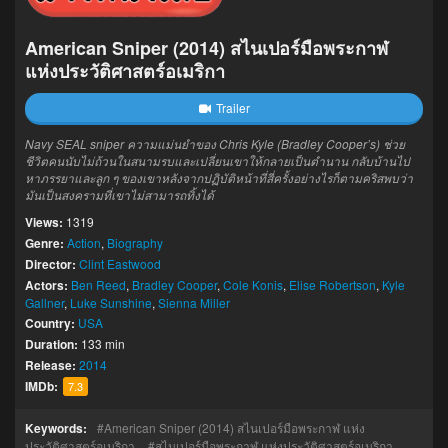
American Sniper (2014) สไนเปอร์มือพระกาฬ
แห่งประวัติศาสตร์อเมริกา
Trailer
Navy SEAL sniper ความแม่นยำของ Chris Kyle (Bradley Cooper’s) ช่วย
ชีวิตคนนับไม่ถ้วนในสนามรบและเปลี่ยนเขาให้กลายเป็นตำนาน กลับบ้านไป
หาภรรยาและลูก ๆ ของเขาหลังจากปฏิบัติหน้าที่สี่ครั้งอย่างไรก็ตามคริสพบว่า
มันเป็นสงครามที่เขาไม่สามารถทิ้งได้
Views:
1319
Genre:
Action
,
Biography
Director:
Clint Eastwood
Actors:
Ben Reed
,
Bradley Cooper
,
Cole Konis
,
Elise Robertson
,
Kyle
Gallner
,
Luke Sunshine
,
Sienna Miller
Country:
USA
Duration:
133 min
Release:
2014
IMDb:
7.3
Keywords:
American Sniper (2014) สไนเปอร์มือพระกาฬ แห่ง
ประวัติศาสตร์อเมริกา
สไนเปอร์มือพระกาฬ แห่งประวัติศาสตร์อเมริกา