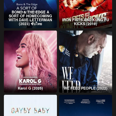
BONO & THE EDGE A
SORT OF HOMECOMING
WITH DAVE LETTERMAN
IRON FISTS AND KUNG FU
(2023) ซับไทย
KICKS (2019)
Karol G (2025)
WE FEED PEOPLE (2022)