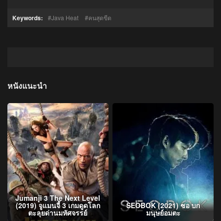
Keywords:
Java Heat
คนสุดขีด
หนังแนะนำ
Jumanji 3 The Next Level
(2019) จูแมนจี้ 3 เกมดูดโลก
SEOBOK (2021) ซอ บก
ตะลุยด่านมหัศจรรย์
มนุษย์อมตะ