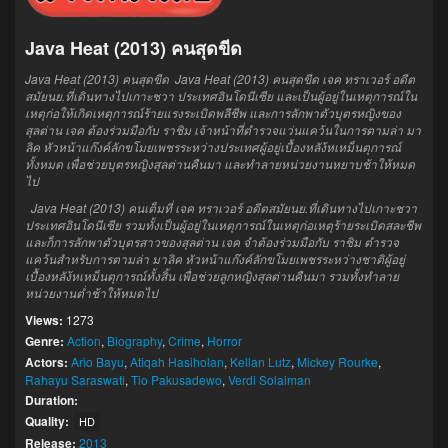
Java Heat (2013) คนสุดขีด
Java Heat (2013) คนสุดขีด
Java Heat (2013) คนสุดขีด เจค ทราเวอร์
อดีต
สมัย
นย.ที่เดินทางไปเกาะชวา ประเทศอินโดนีเซีย
และ
เป็น
ผู้อยู่ในเหตุการณ์
ใน
เหตุ
ก่อให้เกิดเหตุการณ์ร้ายแรง
ระเบิด
พลีชีพ
และ
การลักพาตัว
บุตรหญิง
ของ
สุลต่าน เจค
ต้อง
ร่วมมือกับ ราชิม
เจ้าหน้าที่ตำรวจ
แว่นแคว้น
ในการ
ตามล่า มา
ลิค หัวหน้าแก๊งค์ลักขโมยเพชร
ระหว่างประเทศ
ผู้อยู่เบื้องหลัง้หเหม็นตุการณ์
ทั้งหมด
เพื่อช่วย
บุตรหญิง
สุลต่านคืนมา
และ
ทำลายหน่วยงาน
หยาบช้า
ให้
หมด
ไป
Java Heat (2013) คนเต็มที่ เจค ทราเวอร์
อดีตสมัย
นย.ที่เดินทางไปเกาะชวา
ประเทศอินโดนีเซีย
รวมทั้ง
เป็น
ผู้อยู่ในเหตุการณ์
ในเหตุ
ก่อเหตุร้าย
ระเบิด
สละชีพ
และก็
การลักพาตัว
บุตรสาว
ของสุลต่าน เจค
จำต้อง
ร่วมมือกับ ราชิม
ตำรวจ
แคว้น
สำหรับการ
ตามล่า มาลิค หัวหน้าแก๊งค์ลักขโมยเพชร
ระหว่างชาติ
ผู้อยู่
เบื้องหลัง้หเหม็นตุการณ์
ทั้งสิ้น
เพื่อช่วย
ลูกหญิง
สุลต่านคืนมา
รวมทั้ง
ทำลาย
หน่วยงาน
ต่ำช้า
ให้
หมดไป
Views:
1273
Genre:
Action
,
Biography
,
Crime
,
Horror
Actors:
Ario Bayu
,
Atiqah Hasiholan
,
Kellan Lutz
,
Mickey Rourke
,
Rahayu Saraswati
,
Tio Pakusadewo
,
Verdi Solaiman
Duration:
Quality:
HD
Release:
2013