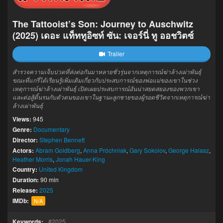
The Tattooist’s Son: Journey to Auschwitz
(2025) เดอะ แท็ททูอิซท์ ซัน: เจอร์นี่ ทู ออชวิตซ์
Trailer
สำรวจความเจ็บปวดที่ส่งต่อกันมาหลายชั่วรุ่นจากเหตุการณ์ฆ่าล้างเผ่าพันธุ์
ขณะที่แกรี่ได้เรียนรู้เพิ่มเติมเกี่ยวกับประสบการณ์ของพ่อแม่ของเขาในช่วง
เหตุการณ์ฆ่าล้างเผ่าพันธุ์ เปิดเผยประสบการณ์อันน่าสยดสยองของพวกเขา
และต่อสู้ดิ้นรนกับตัวตนของเขาในฐานะลูกชายของผู้รอดชีวิตจากเหตุการณ์ฆ่า
ล้างเผ่าพันธุ์
Views:
945
Genre:
Documentary
Director:
Stephen Bennett
Actors:
Abram Goldberg
,
Anna Próchniak
,
Gary Sokolov
,
George Halasz
,
Heather Morris
,
Jonah Hauer-King
Country:
United Kingdom
Duration:
90 min
Release:
2025
IMDb:
N/A
Keywords:
2025