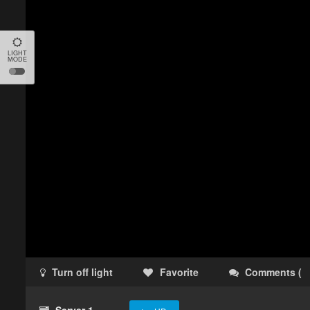
LIGHT
MODE
Turn off light
Favorite
Comments
(
Server 1