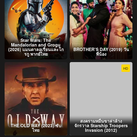
Star Wars: The
Mandalorian and Grogu
(2026) แมนดาลอเรี่ยนและโก
BROTHER’S DAY (2019) วัน
รกู พากย์ไทย
พี่น้อง
HD
สงครามหมื่นขาล่าล้าง
THE OLD WAY (2023) ซับ
จักรวาล Starship Troopers
ไทย
Invasion (2012)