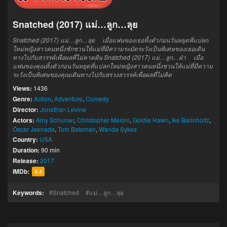
Snatched (2017) แม่…ลูก…ลุย
Snatched (2017) แม่…ลูก…ลุย เมื่อแฟนของเธอทิ้งตัวก่อนวันหยุดที่แปลก
ใหม่หญิงสาวคนหนึ่งชักชวนให้แม่ที่มีความระมัดระวังเป็นพิเศษของเธอเดิน
ทางไปกับสวรรค์เพื่อผลที่ไม่คาดฝัน
Snatched (2017)
แม่
…
ลูก
…
ฝ่า
เมื่อ
แฟน
ของ
คุณ
ทิ้งตัว
ก่อน
วันหยุด
ที่
แปลกใหม่
หญิงสาว
คน
หนึ่ง
ชวน
ให้
แม่
ที่
มี
ความ
ระวัง
เป็นพิเศษ
ของ
คุณ
เดินทางไป
กับ
สรวงสวรรค์
เพื่อ
ผล
ที่
ไม่คิด
Views:
1436
Genre:
Action
,
Adventure
,
Comedy
Director:
Jonathan Levine
Actors:
Amy Schumer
,
Christopher Meloni
,
Goldie Hawn
,
Ike Barinholtz
,
Óscar Jaenada
,
Tom Bateman
,
Wanda Sykes
Country:
USA
Duration:
90 min
Release:
2017
IMDb:
4.4
Keywords:
Snatched
แม่…ลูก…ลุย