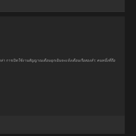
ล่า การเปิดใช้งานสัญญาณเตือนฉุกเฉินจะแจ้งเตือนเรือสองลำ: คนหนึ่งที่ถือ