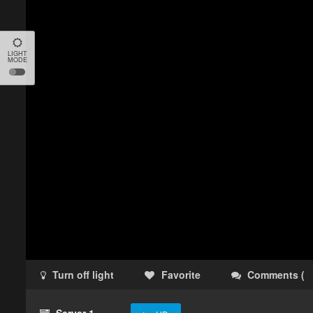
LIGHT
MODE
Turn off light
Favorite
Comments
(
Server 1