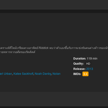
ราะห์ที่ไหม้เกรียมดวงอาทิตย์ Riddick พบว่าตัวเองขึ้นกับการแข่งขันคนต่างด้าวของนัก
นนายทหารจากอดีตของริดดิคค์
Duration:
119 min
Quality:
HD
Release:
2013
arl Urban
,
Katee Sackhoff
,
Noah Danby
,
Nolan
IMDb:
6.4