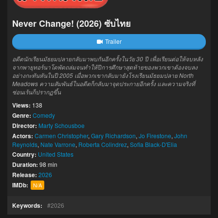
Never Change! (2026) ซับไทย
Trailer
อดีตนักเรียนมัธยมปลายกลับมาพบกันอีกครั้งในวัย 30 ปี เพื่อเรียนต่อให้จบหลัง
จากพายุทอร์นาโดพัดถล่มจนทำให้ปีการศึกษาสุดท้ายของพวกเขาต้องจบลง
อย่างกะทันหันในปี 2005 เมื่อพวกเขากลับมายังโรงเรียนมัธยมปลาย North
Meadows ความสัมพันธ์ในอดีตก็กลับมาจุดประกายอีกครั้ง และความจริงที่
ซ่อนเร้นก็ปรากฏขึ้น
Views:
138
Genre:
Comedy
Director:
Marty Schousboe
Actors:
Carmen Christopher
,
Gary Richardson
,
Jo Firestone
,
John
Reynolds
,
Nate Varrone
,
Roberta Colindrez
,
Sofia Black-D'Elia
Country:
United States
Duration:
98 min
Release:
2026
IMDb:
N/A
Keywords:
2026