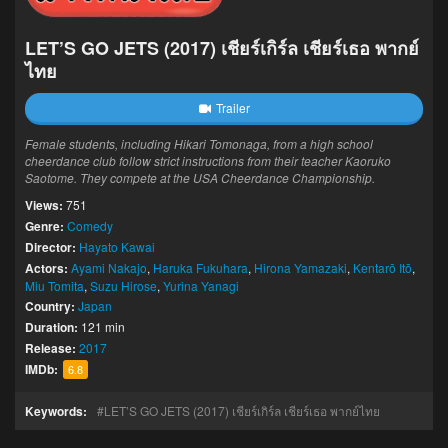
LET’S GO JETS (2017) เชียร์เกิร์ล เชียร์เธอ พากย์
ไทย
Trailer
Female students, including Hikari Tomonaga, from a high school
cheerdance club follow strict instructions from their teacher Kaoruko
Saotome. They compete at the USA Cheerdance Championship.
Views:
751
Genre:
Comedy
Director:
Hayato Kawai
Actors:
Ayami Nakajo
,
Haruka Fukuhara
,
Hirona Yamazaki
,
Kentarō Itō
,
Miu Tomita
,
Suzu Hirose
,
Yurina Yanagi
Country:
Japan
Duration:
121 min
Release:
2017
IMDb:
6.8
Keywords:
LET’S GO JETS (2017) เชียร์เกิร์ล เชียร์เธอ พากย์ไทย