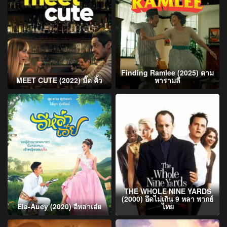
Finding Ramlee (2025) ตาม
MEET CUTE (2022) มี๊ด คิ้ว
หารามลี
THE WHOLE NINE YARDS
(2000) อึดไม่เกิน 9 หลา พากย์
Ela-Auey (2020) อีหล่าเอ๋ย
ไทย