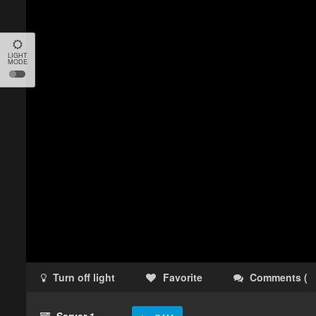
LIGHT
MODE
Turn off light
Favorite
Comments
(
Server 1