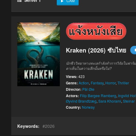
CAM
Kraken (2026) ซับไทย
นักชีววิทยาทางทะเลกำลังทำการวิจัยในฟาร์มเล
ตาเห็นในความลึกนั้นหรือไม่?
Views:
423
Genre:
Action
,
Fantasy
,
Horror
,
Thriller
Director:
Pål Øie
Actors:
Filip Bargee Ramberg
,
Ingvild Ho
Øyvind Brandtzæg
,
Sara Khorami
,
Steinar
Country:
Norway
Keywords:
2026