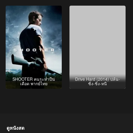
SHOOTER คนระห่ำปืน
Drive Hard (2014) ปล้น-
เดือด พากย์ไทย
ซิ่ง-ชิ่ง-หนี
ดูหนังสด